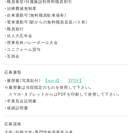
・職員食堂/付属施設利用料職員割引
先輩たちの声
・治療費減免制度
INTERVIEW
・自車通勤可（無料職員駐車場有）
・電車通勤可（駅からの無料職員送迎バス有）
一目でわかる筑波記念病院
・職員旅行
MOVIE
・法人大忘年会
・理事長杯バレーボール大会
募集要項
・ユニフォーム貸与
REQUIREMENTS
・互助会
応募フォーム
ENTRY
応募書類
・履歴書（写真貼付）
【word】
【PDF】
※履歴書は当院指定のものを使用して下さい。
スマホ・タブレットからはPDFを印刷して使用して下さい。
・卒業見込証明書
・成績証明書
応募資格
大学・短期大学・専門学校卒業見込者